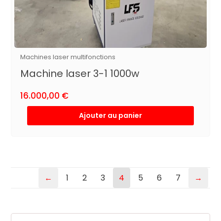
Machines laser multifonctions
Machine laser 3-1 1000w
16.000,00
€
Ajouter au panier
←
1
2
3
4
5
6
7
→